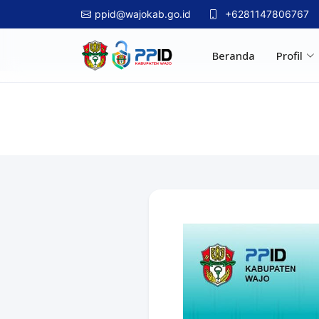
ppid@wajokab.go.id
+6281147806767
Beranda
Profil