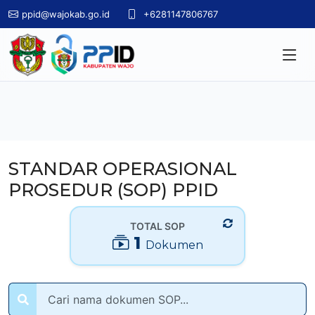
ppid@wajokab.go.id
+6281147806767
STANDAR OPERASIONAL
PROSEDUR (SOP) PPID
TOTAL SOP
1
Dokumen